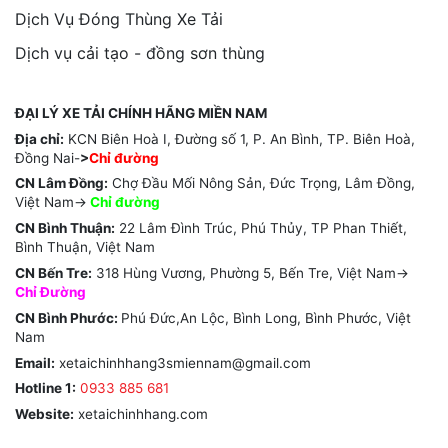
Dịch Vụ Đóng Thùng Xe Tải
Dịch vụ cải tạo - đồng sơn thùng
ĐẠI LÝ XE TẢI CHÍNH HÃNG MIỀN NAM
Địa chỉ:
KCN Biên Hoà I, Đường số 1, P. An Bình, TP. Biên Hoà,
Đồng Nai-
>
Chỉ đường
CN Lâm Đồng:
Chợ Đầu Mối Nông Sản, Đức Trọng, Lâm Đồng,
Việt Nam->
Chỉ
đường
CN Bình Thuận:
22 Lâm Đình Trúc, Phú Thủy, TP Phan Thiết,
Bình Thuận, Việt Nam
CN Bến Tre:
318 Hùng Vương, Phường 5, Bến Tre, Việt Nam->
Chỉ Đường
CN Bình Phước:
Phú Đức,An Lộc, Bình Long, Bình Phước, Việt
Nam
Email:
xetaichinhhang3smiennam@gmail.com
Hotline 1:
0933 885 681
Website:
xetaichinhhang.com