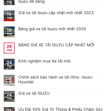
Isuzu dễ dàng
Th9
Giá xe tải Isuzu cập nhật mới nhất 2023
19
Th9
Bảng giá xe tải Isuzu mới nhất 2026
19
Th9
BẢNG GIÁ XE TẢI ISUZU CẬP NHẬT MỚI
29
Th8
Kinh nghiệm mua Xe tải mới
24
Th6
Chính sách bảo hành xe tải Hino- Isuzu-
08
Hyundai
Th6
Giá xe tải ISUZU
24
Th4
Ưu Đãi 50% Giá Trị Thùng & Phiếu Chăm Sóc
21