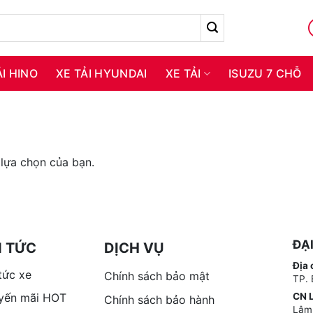
ẢI HINO
XE TẢI HYUNDAI
XE TẢI
ISUZU 7 CHỖ
lựa chọn của bạn.
ĐẠ
N TỨC
DỊCH VỤ
Địa 
tức xe
Chính sách bảo mật
TP. 
yến mãi HOT
CN 
Chính sách bảo hành
Lâm