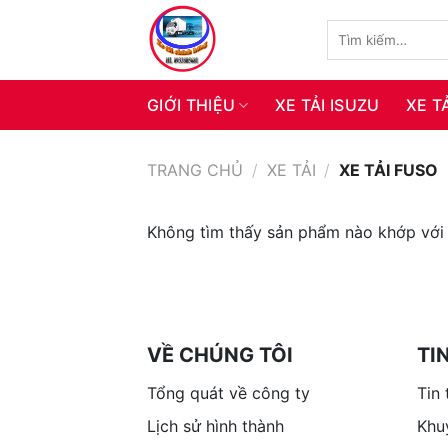
Skip
Tìm
to
kiếm:
content
GIỚI THIỆU
XE TẢI ISUZU
XE T
TRANG CHỦ
/
XE TẢI
/
XE TẢI FUSO
Không tìm thấy sản phẩm nào khớp với 
VỀ CHÚNG TÔI
TI
Tổng quát về công ty
Tin 
Lịch sử hình thành
Khu