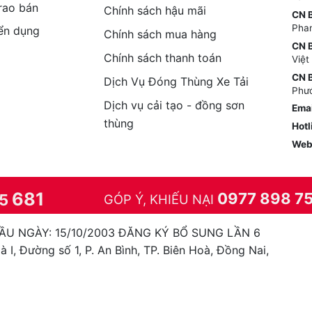
 rao bán
Chính sách hậu mãi
CN B
Phan
ển dụng
Chính sách mua hàng
CN B
Chính sách thanh toán
Việ
CN 
Dịch Vụ Đóng Thùng Xe Tải
Phướ
Dịch vụ cải tạo - đồng sơn
Emai
thùng
Hotl
Web
681
0977 898 7
85
GÓP Ý, KHIẾU NẠI
ẦU NGÀY: 15/10/2003 ĐĂNG KÝ BỔ SUNG LẦN 6
 I, Đường số 1, P. An Bình, TP. Biên Hoà, Đồng Nai,