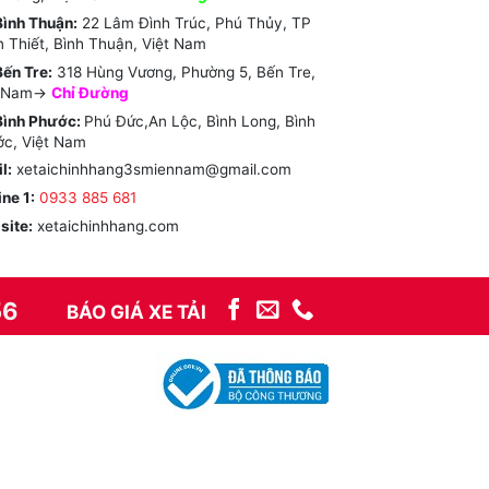
ình Thuận:
22 Lâm Đình Trúc, Phú Thủy, TP
 Thiết, Bình Thuận, Việt Nam
ến Tre:
318 Hùng Vương, Phường 5, Bến Tre,
t Nam->
Chỉ Đường
Bình Phước:
Phú Đức,An Lộc, Bình Long, Bình
c, Việt Nam
l:
xetaichinhhang3smiennam@gmail.com
ine 1:
0933 885 681
site:
xetaichinhhang.com
56
BÁO GIÁ XE TẢI