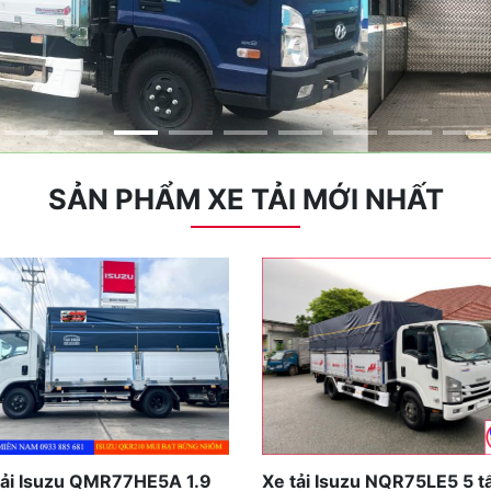
SẢN PHẨM XE TẢI MỚI NHẤT
tải Isuzu QMR77HE5A 1.9
Xe tải Isuzu NQR75LE5 5 t