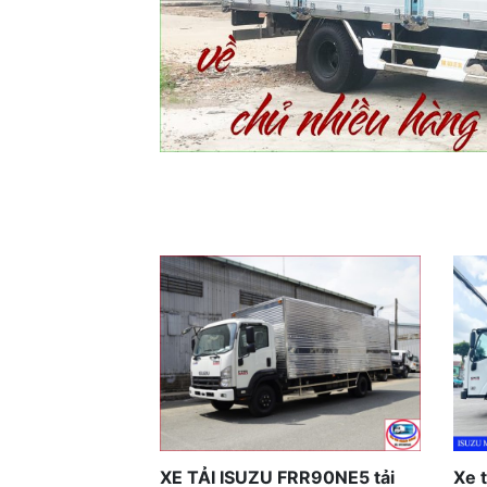
Isuzu QKR230
XE TẢI ISUZU FRR90NE5 tải
Xe 