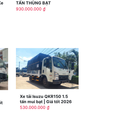
TẤN THÙNG BẠT
Xe
930.000.000
₫
Xe tải Isuzu QKR150 1.5
tấn mui bạt | Giá tốt 2026
ốt
530.000.000
₫