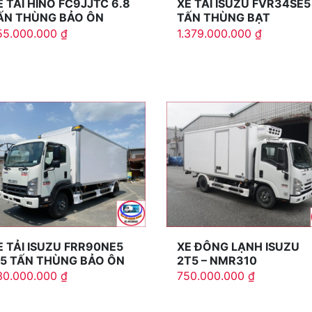
E TẢI HINO FC9JJTC 6.8
XE TẢI ISUZU FVR34SE5
ẤN THÙNG BẢO ÔN
TẤN THÙNG BẠT
55.000.000
₫
1.379.000.000
₫
E TẢI ISUZU FRR90NE5
XE ĐÔNG LẠNH ISUZU
.5 TẤN THÙNG BẢO ÔN
2T5 – NMR310
30.000.000
₫
750.000.000
₫