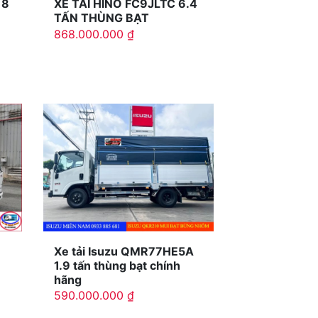
 8
XE TẢI HINO FC9JLTC 6.4
TẤN THÙNG BẠT
868.000.000
₫
Xe tải Isuzu QMR77HE5A
1.9 tấn thùng bạt chính
hãng
590.000.000
₫