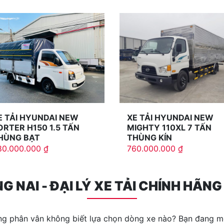
E TẢI HYUNDAI NEW
XE TẢI HYUNDAI NEW
ORTER H150 1.5 TẤN
MIGHTY 110XL 7 TẤN
HÙNG BẠT
THÙNG KÍN
80.000.000
₫
760.000.000
₫
G NAI - ĐẠI LÝ XE TẢI CHÍNH HÃN
ng phân vân không biết lựa chọn dòng xe nào? Bạn đang mo