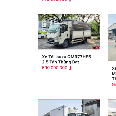
Xe Tải Isuzu QMR77HE5
2.5 Tấn Thùng Bạt
590.000.000
₫
X
M
T
Gi