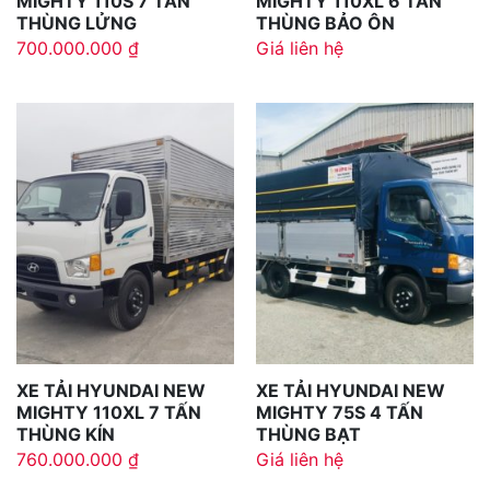
MIGHTY 110S 7 TẤN
MIGHTY 110XL 6 TẤN
THÙNG LỬNG
THÙNG BẢO ÔN
700.000.000
₫
Giá liên hệ
XE TẢI HYUNDAI NEW
XE TẢI HYUNDAI NEW
MIGHTY 110XL 7 TẤN
MIGHTY 75S 4 TẤN
THÙNG KÍN
THÙNG BẠT
760.000.000
₫
Giá liên hệ