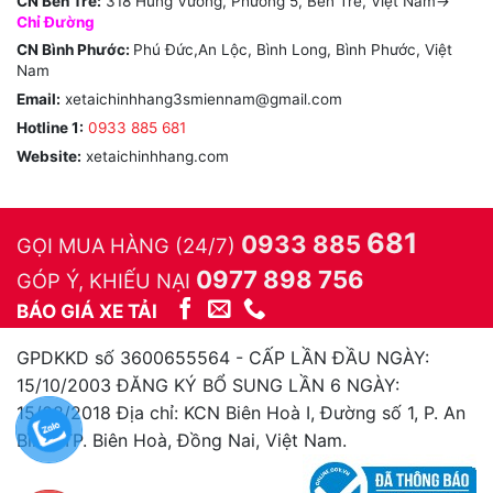
CN Bến Tre:
318 Hùng Vương, Phường 5, Bến Tre, Việt Nam->
Chỉ Đường
CN Bình Phước:
Phú Đức,An Lộc, Bình Long, Bình Phước, Việt
Nam
Email:
xetaichinhhang3smiennam@gmail.com
Hotline 1:
0933 885 681
Website:
xetaichinhhang.com
681
0933 885
GỌI MUA HÀNG (24/7)
0977 898 756
GÓP Ý, KHIẾU NẠI
BÁO GIÁ XE TẢI
GPDKKD số 3600655564 - CẤP LẦN ĐẦU NGÀY:
15/10/2003 ĐĂNG KÝ BỔ SUNG LẦN 6 NGÀY:
15/08/2018 Địa chỉ: KCN Biên Hoà I, Đường số 1, P. An
Bình, TP. Biên Hoà, Đồng Nai, Việt Nam.