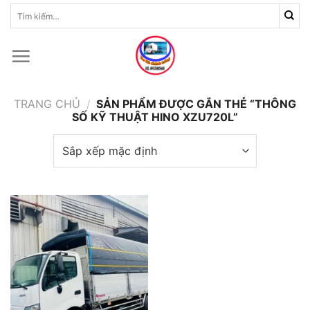
Skip
Tìm
kiếm:
to
content
TRANG CHỦ
/
SẢN PHẨM ĐƯỢC GẮN THẺ “THÔNG
SỐ KỸ THUẬT HINO XZU720L”