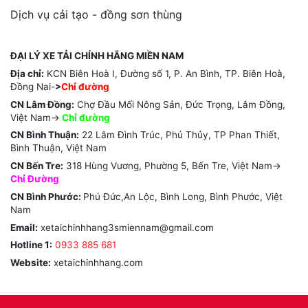
Dịch vụ cải tạo - đồng sơn thùng
ĐẠI LÝ XE TẢI CHÍNH HÃNG MIỀN NAM
Địa chỉ:
KCN Biên Hoà I, Đường số 1, P. An Bình, TP. Biên Hoà,
Đồng Nai-
>
Chỉ đường
CN Lâm Đồng:
Chợ Đầu Mối Nông Sản, Đức Trọng, Lâm Đồng,
Việt Nam->
Chỉ
đường
CN Bình Thuận:
22 Lâm Đình Trúc, Phú Thủy, TP Phan Thiết,
Bình Thuận, Việt Nam
CN Bến Tre:
318 Hùng Vương, Phường 5, Bến Tre, Việt Nam->
Chỉ Đường
CN Bình Phước:
Phú Đức,An Lộc, Bình Long, Bình Phước, Việt
Nam
Email:
xetaichinhhang3smiennam@gmail.com
Hotline 1:
0933 885 681
Website:
xetaichinhhang.com