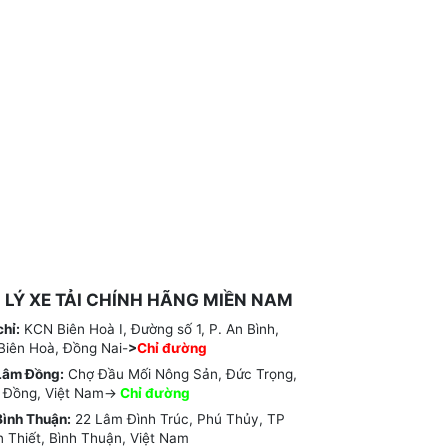
I LÝ XE TẢI CHÍNH HÃNG MIỀN NAM
chỉ:
KCN Biên Hoà I, Đường số 1, P. An Bình,
Biên Hoà, Đồng Nai-
>
Chỉ đường
Lâm Đồng:
Chợ Đầu Mối Nông Sản, Đức Trọng,
 Đồng, Việt Nam->
Chỉ
đường
ình Thuận:
22 Lâm Đình Trúc, Phú Thủy, TP
 Thiết, Bình Thuận, Việt Nam