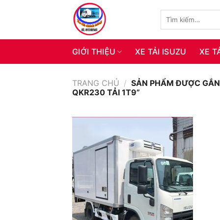
Skip
Tìm
to
kiếm:
content
GIỚI THIỆU
XE TẢI ISUZU
XE T
TRANG CHỦ
/
SẢN PHẨM ĐƯỢC GẮN 
QKR230 TẢI 1T9”