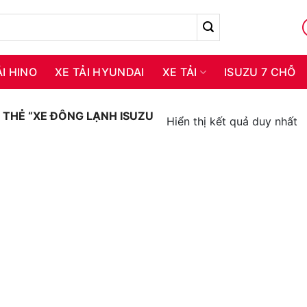
ẢI HINO
XE TẢI HYUNDAI
XE TẢI
ISUZU 7 CHỖ
THẺ “XE ĐÔNG LẠNH ISUZU
Hiển thị kết quả duy nhất