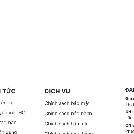
ĐẠ
N TỨC
DỊCH VỤ
Địa 
tức xe
Chính sách bảo mật
TP. 
yến mãi HOT
CN 
Chính sách bảo hành
Lâm
 rao bán
Chính sách hậu mãi
CN B
Phan
ển dụng
Chính sách mua hàng