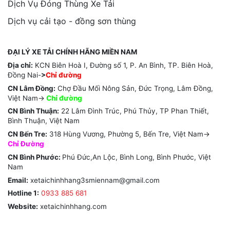
Dịch Vụ Đóng Thùng Xe Tải
Dịch vụ cải tạo - đồng sơn thùng
ĐẠI LÝ XE TẢI CHÍNH HÃNG MIỀN NAM
Địa chỉ:
KCN Biên Hoà I, Đường số 1, P. An Bình, TP. Biên Hoà,
Đồng Nai-
>
Chỉ đường
CN Lâm Đồng:
Chợ Đầu Mối Nông Sản, Đức Trọng, Lâm Đồng,
Việt Nam->
Chỉ
đường
CN Bình Thuận:
22 Lâm Đình Trúc, Phú Thủy, TP Phan Thiết,
Bình Thuận, Việt Nam
CN Bến Tre:
318 Hùng Vương, Phường 5, Bến Tre, Việt Nam->
Chỉ Đường
CN Bình Phước:
Phú Đức,An Lộc, Bình Long, Bình Phước, Việt
Nam
Email:
xetaichinhhang3smiennam@gmail.com
Hotline 1:
0933 885 681
Website:
xetaichinhhang.com