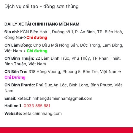
Dịch vụ cải tạo - đồng sơn thùng
ĐẠI LÝ XE TẢI CHÍNH HÃNG MIỀN NAM
Địa chỉ:
KCN Biên Hoà I, Đường số 1, P. An Bình, TP. Biên Hoà,
Đồng Nai-
>
Chỉ đường
CN Lâm Đồng:
Chợ Đầu Mối Nông Sản, Đức Trọng, Lâm Đồng,
Việt Nam->
Chỉ
đường
CN Bình Thuận:
22 Lâm Đình Trúc, Phú Thủy, TP Phan Thiết,
Bình Thuận, Việt Nam
CN Bến Tre:
318 Hùng Vương, Phường 5, Bến Tre, Việt Nam->
Chỉ Đường
CN Bình Phước:
Phú Đức,An Lộc, Bình Long, Bình Phước, Việt
Nam
Email:
xetaichinhhang3smiennam@gmail.com
Hotline 1:
0933 885 681
Website:
xetaichinhhang.com