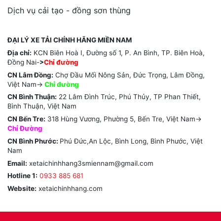
Dịch vụ cải tạo - đồng sơn thùng
ĐẠI LÝ XE TẢI CHÍNH HÃNG MIỀN NAM
Địa chỉ:
KCN Biên Hoà I, Đường số 1, P. An Bình, TP. Biên Hoà,
Đồng Nai-
>
Chỉ đường
CN Lâm Đồng:
Chợ Đầu Mối Nông Sản, Đức Trọng, Lâm Đồng,
Việt Nam->
Chỉ
đường
CN Bình Thuận:
22 Lâm Đình Trúc, Phú Thủy, TP Phan Thiết,
Bình Thuận, Việt Nam
CN Bến Tre:
318 Hùng Vương, Phường 5, Bến Tre, Việt Nam->
Chỉ Đường
CN Bình Phước:
Phú Đức,An Lộc, Bình Long, Bình Phước, Việt
Nam
Email:
xetaichinhhang3smiennam@gmail.com
Hotline 1:
0933 885 681
Website:
xetaichinhhang.com