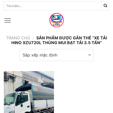
Skip
Tìm
kiếm:
to
content
TRANG CHỦ
/
SẢN PHẨM ĐƯỢC GẮN THẺ “XE TẢI
HINO XZU720L THÙNG MUI BẠT TẢI 3.5 TẤN”