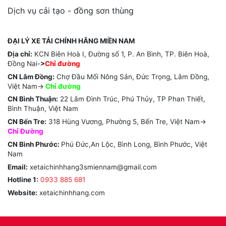
Dịch vụ cải tạo - đồng sơn thùng
ĐẠI LÝ XE TẢI CHÍNH HÃNG MIỀN NAM
Địa chỉ:
KCN Biên Hoà I, Đường số 1, P. An Bình, TP. Biên Hoà,
Đồng Nai-
>
Chỉ đường
CN Lâm Đồng:
Chợ Đầu Mối Nông Sản, Đức Trọng, Lâm Đồng,
Việt Nam->
Chỉ
đường
CN Bình Thuận:
22 Lâm Đình Trúc, Phú Thủy, TP Phan Thiết,
Bình Thuận, Việt Nam
CN Bến Tre:
318 Hùng Vương, Phường 5, Bến Tre, Việt Nam->
Chỉ Đường
CN Bình Phước:
Phú Đức,An Lộc, Bình Long, Bình Phước, Việt
Nam
Email:
xetaichinhhang3smiennam@gmail.com
Hotline 1:
0933 885 681
Website:
xetaichinhhang.com