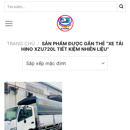
Skip
Tìm
kiếm:
to
content
TRANG CHỦ
/
SẢN PHẨM ĐƯỢC GẮN THẺ “XE TẢI
HINO XZU720L TIẾT KIỆM NHIÊN LIỆU”