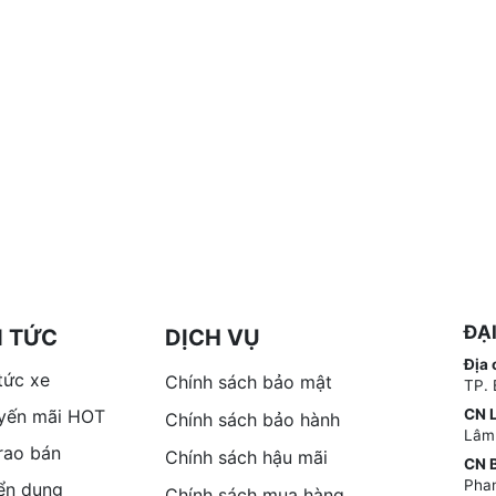
ĐẠ
N TỨC
DỊCH VỤ
Địa 
tức xe
Chính sách bảo mật
TP. 
yến mãi HOT
CN 
Chính sách bảo hành
Lâm
 rao bán
Chính sách hậu mãi
CN B
Phan
ển dụng
Chính sách mua hàng