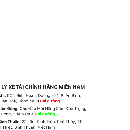
I LÝ XE TẢI CHÍNH HÃNG MIỀN NAM
chỉ:
KCN Biên Hoà I, Đường số 1, P. An Bình,
Biên Hoà, Đồng Nai-
>
Chỉ đường
Lâm Đồng:
Chợ Đầu Mối Nông Sản, Đức Trọng,
 Đồng, Việt Nam->
Chỉ
đường
ình Thuận:
22 Lâm Đình Trúc, Phú Thủy, TP
 Thiết, Bình Thuận, Việt Nam