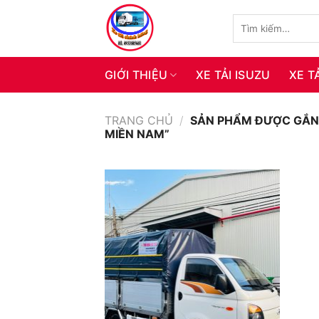
Skip
Tìm
to
kiếm:
content
GIỚI THIỆU
XE TẢI ISUZU
XE T
TRANG CHỦ
/
SẢN PHẨM ĐƯỢC GẮN T
MIỀN NAM”