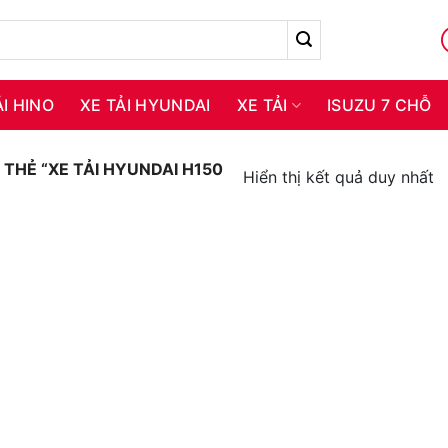
ẢI HINO
XE TẢI HYUNDAI
XE TẢI
ISUZU 7 CHỖ
HẺ “XE TẢI HYUNDAI H150
Hiển thị kết quả duy nhất