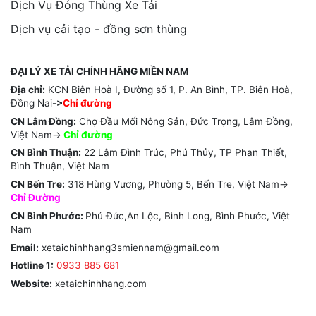
Dịch Vụ Đóng Thùng Xe Tải
Dịch vụ cải tạo - đồng sơn thùng
ĐẠI LÝ XE TẢI CHÍNH HÃNG MIỀN NAM
Địa chỉ:
KCN Biên Hoà I, Đường số 1, P. An Bình, TP. Biên Hoà,
Đồng Nai-
>
Chỉ đường
CN Lâm Đồng:
Chợ Đầu Mối Nông Sản, Đức Trọng, Lâm Đồng,
Việt Nam->
Chỉ
đường
CN Bình Thuận:
22 Lâm Đình Trúc, Phú Thủy, TP Phan Thiết,
Bình Thuận, Việt Nam
CN Bến Tre:
318 Hùng Vương, Phường 5, Bến Tre, Việt Nam->
Chỉ Đường
CN Bình Phước:
Phú Đức,An Lộc, Bình Long, Bình Phước, Việt
Nam
Email:
xetaichinhhang3smiennam@gmail.com
Hotline 1:
0933 885 681
Website:
xetaichinhhang.com