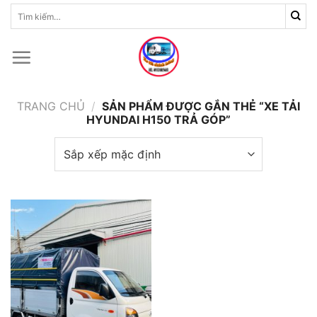
Skip
Tìm
kiếm:
to
content
TRANG CHỦ
/
SẢN PHẨM ĐƯỢC GẮN THẺ “XE TẢI
HYUNDAI H150 TRẢ GÓP”