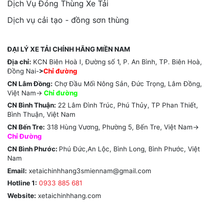
Dịch Vụ Đóng Thùng Xe Tải
Dịch vụ cải tạo - đồng sơn thùng
ĐẠI LÝ XE TẢI CHÍNH HÃNG MIỀN NAM
Địa chỉ:
KCN Biên Hoà I, Đường số 1, P. An Bình, TP. Biên Hoà,
Đồng Nai-
>
Chỉ đường
CN Lâm Đồng:
Chợ Đầu Mối Nông Sản, Đức Trọng, Lâm Đồng,
Việt Nam->
Chỉ
đường
CN Bình Thuận:
22 Lâm Đình Trúc, Phú Thủy, TP Phan Thiết,
Bình Thuận, Việt Nam
CN Bến Tre:
318 Hùng Vương, Phường 5, Bến Tre, Việt Nam->
Chỉ Đường
CN Bình Phước:
Phú Đức,An Lộc, Bình Long, Bình Phước, Việt
Nam
Email:
xetaichinhhang3smiennam@gmail.com
Hotline 1:
0933 885 681
Website:
xetaichinhhang.com