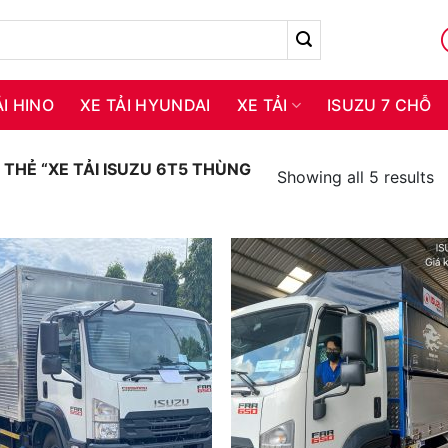
ẢI HINO
XE TẢI HYUNDAI
XE TẢI
ISUZU 7 CHỖ
HẺ “XE TẢI ISUZU 6T5 THÙNG
Showing all 5 results