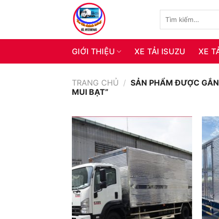
Skip
Tìm
to
kiếm:
content
GIỚI THIỆU
XE TẢI ISUZU
XE T
TRANG CHỦ
/
SẢN PHẨM ĐƯỢC GẮN T
MUI BẠT”