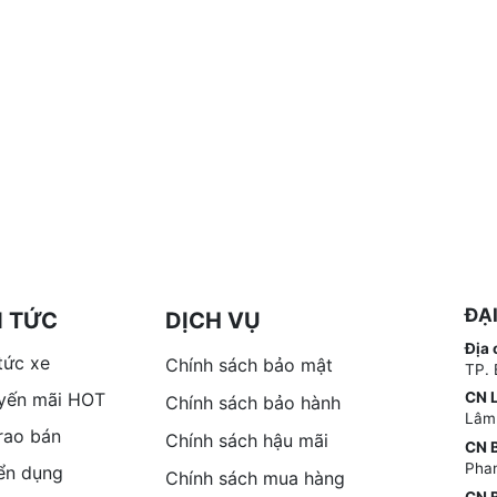
ĐẠ
N TỨC
DỊCH VỤ
Địa 
tức xe
Chính sách bảo mật
TP. 
yến mãi HOT
CN 
Chính sách bảo hành
Lâm
 rao bán
Chính sách hậu mãi
CN B
Phan
ển dụng
Chính sách mua hàng
CN B