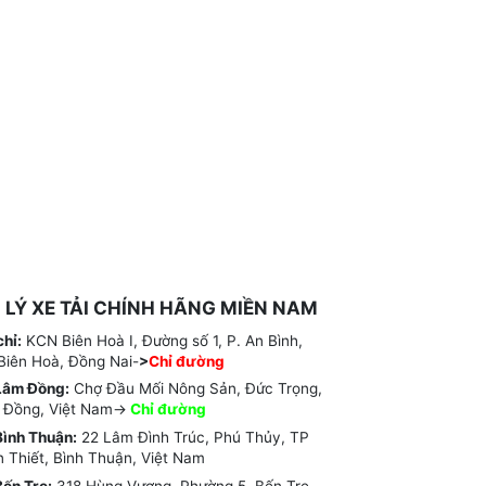
I LÝ XE TẢI CHÍNH HÃNG MIỀN NAM
chỉ:
KCN Biên Hoà I, Đường số 1, P. An Bình,
Biên Hoà, Đồng Nai-
>
Chỉ đường
Lâm Đồng:
Chợ Đầu Mối Nông Sản, Đức Trọng,
 Đồng, Việt Nam->
Chỉ
đường
ình Thuận:
22 Lâm Đình Trúc, Phú Thủy, TP
 Thiết, Bình Thuận, Việt Nam
ến Tre:
318 Hùng Vương, Phường 5, Bến Tre,