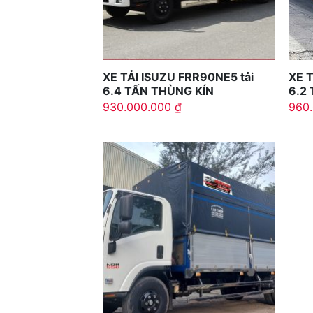
XE TẢI ISUZU FRR90NE5 tải
XE T
6.4 TẤN THÙNG KÍN
6.2
930.000.000
₫
960