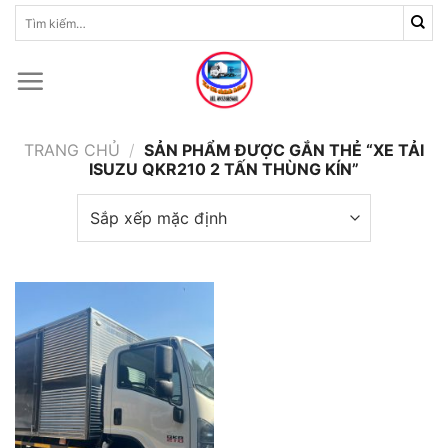
Skip
Tìm
kiếm:
to
content
TRANG CHỦ
/
SẢN PHẨM ĐƯỢC GẮN THẺ “XE TẢI
ISUZU QKR210 2 TẤN THÙNG KÍN”