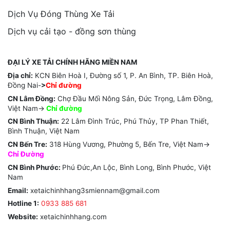
Dịch Vụ Đóng Thùng Xe Tải
Dịch vụ cải tạo - đồng sơn thùng
ĐẠI LÝ XE TẢI CHÍNH HÃNG MIỀN NAM
Địa chỉ:
KCN Biên Hoà I, Đường số 1, P. An Bình, TP. Biên Hoà,
Đồng Nai-
>
Chỉ đường
CN Lâm Đồng:
Chợ Đầu Mối Nông Sản, Đức Trọng, Lâm Đồng,
Việt Nam->
Chỉ
đường
CN Bình Thuận:
22 Lâm Đình Trúc, Phú Thủy, TP Phan Thiết,
Bình Thuận, Việt Nam
CN Bến Tre:
318 Hùng Vương, Phường 5, Bến Tre, Việt Nam->
Chỉ Đường
CN Bình Phước:
Phú Đức,An Lộc, Bình Long, Bình Phước, Việt
Nam
Email:
xetaichinhhang3smiennam@gmail.com
Hotline 1:
0933 885 681
Website:
xetaichinhhang.com