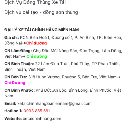
Dịch Vụ Đóng Thùng Xe Tải
Dịch vụ cải tạo - đồng sơn thùng
ĐẠI LÝ XE TẢI CHÍNH HÃNG MIỀN NAM
Địa chỉ:
KCN Biên Hoà I, Đường số 1, P. An Bình, TP. Biên Hoà,
Đồng Nai-
>
Chỉ đường
CN Lâm Đồng:
Chợ Đầu Mối Nông Sản, Đức Trọng, Lâm Đồng,
Việt Nam->
Chỉ
đường
CN Bình Thuận:
22 Lâm Đình Trúc, Phú Thủy, TP Phan Thiết,
Bình Thuận, Việt Nam
CN Bến Tre:
318 Hùng Vương, Phường 5, Bến Tre, Việt Nam->
Chỉ Đường
CN Bình Phước:
Phú Đức,An Lộc, Bình Long, Bình Phước, Việt
Nam
Email:
xetaichinhhang3smiennam@gmail.com
Hotline 1:
0933 885 681
Website:
xetaichinhhang.com