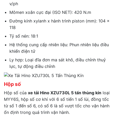
v/ph
Mômen xoắn cực đại (ISO NET): 420 N.m
Đường kính xylanh x hành trình piston (mm): 104 x
118
Tỷ số nén: 18:1
Hệ thống cung cấp nhiên liệu: Phun nhiên liệu điều
khiển điện tử
Ly hợp: Loại đĩa đơn ma sát khô, điều chỉnh thuỷ
lực, tự động điều chỉnh
Hộp số
Hộp số của
xe tải Hino
XZU730L
5 tấn thùng kín
loại
MYY6S, hộp số cơ khí với 6 số tiến 1 số lùi, đồng tốc
từ số 1 đến số 6, có số 6 là số vượt tốc cho vận hành
ổn định trong quá trình vận hành.