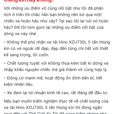
Với những ưu điểm vô cùng nổi bật như tôi đã phân
tích ở trên thì chắc hẳn bạn không nên bỏ qua một
chiếc xe hoàn hảo như vậy? Tại sao tôi lại nói nó hoàn
hảo? Để tôi tóm gọm lại những ưu điểm nổi bật của
dòng xe này nhé
– Không thể phủ nhận xe tải Hino XZU730L 5 tấn thùng
kín có vẻ ngoài rất đẹp, đẹp đến từng chi tiết với thiết
kế sang trọng, lôi cuốn.
– Chất lượng tuyệt vời không thua kém bất kì dòng xe
nhập khẩu nguyên chiếc mà giá thành vô cùng hợp lý.
– Động cơ mạnh mẽ, hoạt động ổn định bền bỉ, tiết
kiệm nhiên liệu.
– Xe đem lại lợi nhuận kinh tế cao, rất đáng để đầu tư.
Nếu bạn muốn kiểm nghiệm thực tế về chất lượng của
xe tải Hino XZU730L 5 tấn thùng kín thì đừng ngần
ngại đến với Thế Giới Xe Tải để cùng kiểm chứng nha