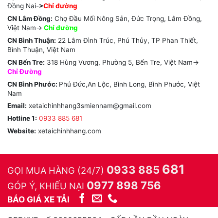
Đồng Nai-
>
Chỉ đường
CN Lâm Đồng:
Chợ Đầu Mối Nông Sản, Đức Trọng, Lâm Đồng,
Việt Nam->
Chỉ
đường
CN Bình Thuận:
22 Lâm Đình Trúc, Phú Thủy, TP Phan Thiết,
Bình Thuận, Việt Nam
CN Bến Tre:
318 Hùng Vương, Phường 5, Bến Tre, Việt Nam->
Chỉ Đường
CN Bình Phước:
Phú Đức,An Lộc, Bình Long, Bình Phước, Việt
Nam
Email:
xetaichinhhang3smiennam@gmail.com
Hotline 1:
0933 885 681
Website:
xetaichinhhang.com
681
0933 885
GỌI MUA HÀNG (24/7)
0977 898 756
GÓP Ý, KHIẾU NẠI
BÁO GIÁ XE TẢI