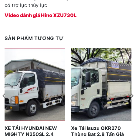
có trợ lực thủy lực
Video đánh giá Hino XZU730L
SẢN PHẨM TƯƠNG TỰ
XE TẢI HYUNDAI NEW
Xe Tải Isuzu QKR270
MIGHTY N250SL 2.4
Thùng Bạt 2.8 Tấn Giá