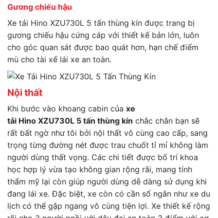
Gương chiếu hậu
Xe tải Hino XZU730L 5 tấn thùng kín được trang bị
gương chiếu hậu cứng cáp với thiết kế bản lớn, luôn
cho góc quan sát được bao quát hơn, hạn chế điểm
mù cho tài xế lái xe an toàn.
Nội thất
Khi bước vào khoang cabin của
xe
tải Hino
XZU730L
5 tấn thùng kín
chắc chắn bạn sẽ
rất bất ngờ như tôi bởi nội thất vô cùng cao cấp, sang
trọng từng đường nét được trau chuốt tỉ mỉ không làm
người dùng thất vọng. Các chi tiết được bố trí khoa
học hợp lý vừa tạo không gian rộng rãi, mang tính
thẩm mỹ lại còn giúp người dùng dễ dàng sử dụng khi
đang lái xe. Đặc biệt, xe còn có cần số ngắn như xe du
lịch có thể gập ngang vô cùng tiện lợi. Xe thiết kế rộng